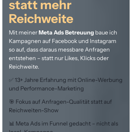
statt mehr
Reichweite
Mit meiner
Meta Ads Betreuung
baue ich
Kampagnen auf Facebook und Instagram
so auf, dass daraus messbare Anfragen
entstehen – statt nur Likes, Klicks oder
Reichweite.
✅ 13+ Jahre Erfahrung mit Online-Werbung
und Performance-Marketing
🎯 Fokus auf Anfragen-Qualität statt auf
Reichweiten-Show
📊 Meta Ads im Funnel gedacht – nicht als